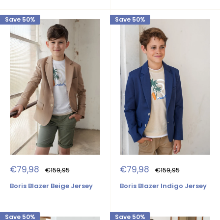
Save 50%
Save 50%
Sale
Sale
€79,98
€79,98
Regular
Regular
€159,95
€159,95
price
price
price
price
Boris Blazer Beige Jersey
Boris Blazer Indigo Jersey
Save 50%
Save 50%