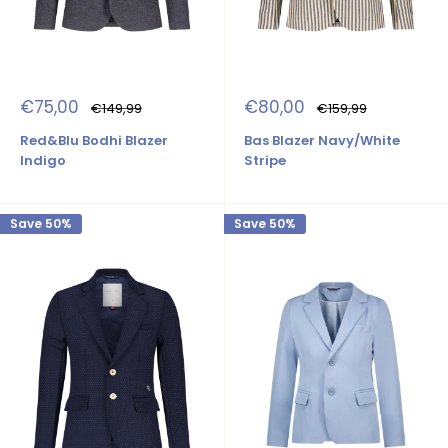
Sale
Sale
€75,00
€80,00
Regular
Regular
€149,99
€159,99
price
price
price
price
Red&Blu Bodhi Blazer
Bas Blazer Navy/White
Indigo
Stripe
Save 50%
Save 50%