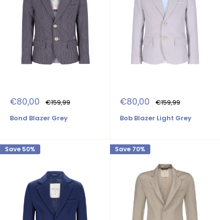
Sale
Sale
€80,00
€80,00
Regular
Regular
€159,99
€159,99
price
price
price
price
Bond Blazer Grey
Bob Blazer Light Grey
Save 50%
Save 70%