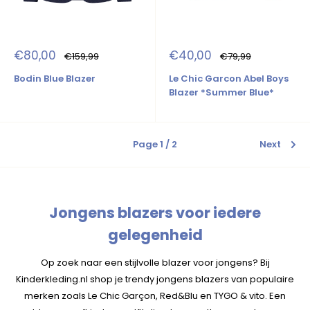
Sale
Sale
€80,00
€40,00
Regular
Regular
€159,99
€79,99
price
price
price
price
Bodin Blue Blazer
Le Chic Garcon Abel Boys
Blazer *Summer Blue*
Page 1 / 2
Next
Jongens blazers voor iedere
gelegenheid
Op zoek naar een stijlvolle blazer voor jongens? Bij
Kinderkleding.nl shop je trendy jongens blazers van populaire
merken zoals Le Chic Garçon, Red&Blu en TYGO & vito. Een