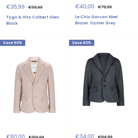
Sale
Sale
€40,00
€35,99
Regular
Regular
€79,99
€59,99
price
price
price
price
Le Chic Garcon Abel
Tygo & Vito Colbert Glen
Blazer. Oyster Grey
Black
Save 50%
Save 60%
Sale
Sale
€34,00
€80,00
Regular
Regular
€84,99
€159,99