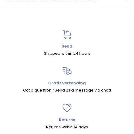
Bij Kinderkleding.nl shop je jongens blazers van merken
zoals Le Chic Garçon, Red&Blu en TYGO & vito.
Send
Shipped within 24 hours
Gratis verzending
Got a question? Send us a message via chat!
Returns
Returns within 14 days