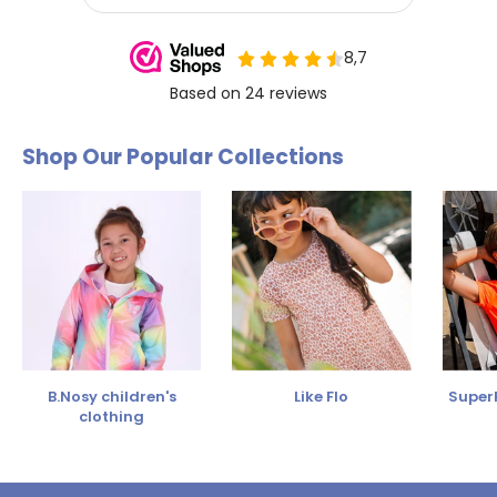
Shop Our Popular Collections
B.Nosy children's
Like Flo
SuperR
clothing