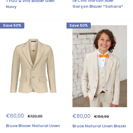
Le Chic Garcon Abel
TYGO & vito Blazer Glen
Garçon Blazer *Sahara*
Navy
Save 50%
Save 50%
Sale
Sale
€60,00
€80,00
Regular
Regular
€120,00
€159,99
price
price
price
price
Bruce Blazer Natural Linen
Bruce Natural Linen Blazer