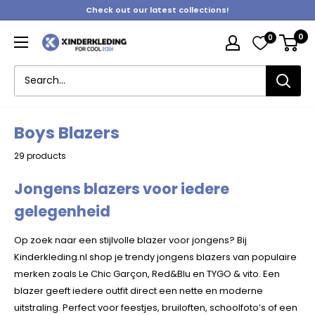
Skip
Check out our latest collections!
to
0
0
content
Kinderkleding
Boys Blazers
29 products
Jongens blazers voor iedere
gelegenheid
Op zoek naar een stijlvolle blazer voor jongens? Bij
Kinderkleding.nl shop je trendy jongens blazers van populaire
merken zoals Le Chic Garçon, Red&Blu en TYGO & vito. Een
blazer geeft iedere outfit direct een nette en moderne
uitstraling. Perfect voor feestjes, bruiloften, schoolfoto’s of een