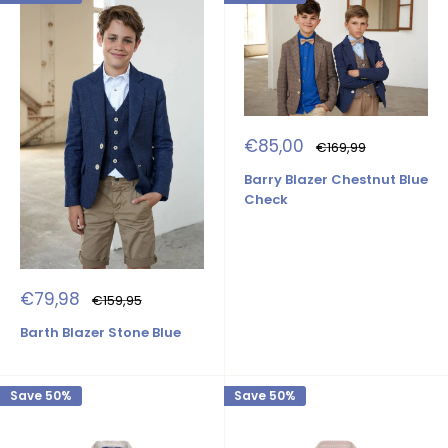
Sale
€85,00
Regular
€169,99
price
price
Barry Blazer Chestnut Blue
Check
Sale
€79,98
Regular
€159,95
price
price
Barth Blazer Stone Blue
Save 50%
Save 50%