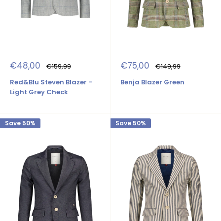
Sale
Sale
€48,00
€75,00
Regular
Regular
€159,99
€149,99
price
price
price
price
Red&Blu Steven Blazer –
Benja Blazer Green
Light Grey Check
Save 50%
Save 50%