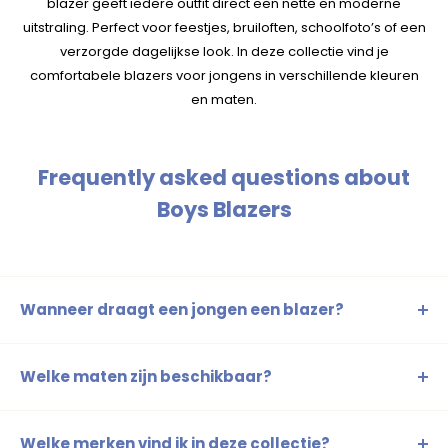
blazer geeft iedere outfit direct een nette en moderne
uitstraling. Perfect voor feestjes, bruiloften, schoolfoto’s of een
verzorgde dagelijkse look. In deze collectie vind je
comfortabele blazers voor jongens in verschillende kleuren
en maten.
Frequently asked questions about
Boys Blazers
Wanneer draagt een jongen een blazer?
Een jongens blazer is geschikt voor feestjes, bruiloften,
schoolfoto’s, communies en nette dagelijkse outfits.
Welke maten zijn beschikbaar?
De jongens blazers zijn verkrijgbaar in maat 86 tot en met
176.
Welke merken vind ik in deze collectie?