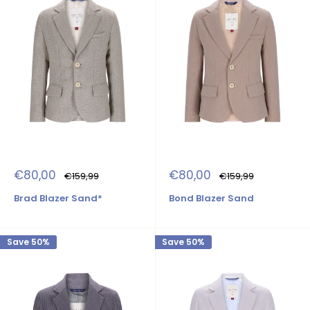
Sale
Sale
€80,00
€80,00
Regular
Regular
€159,99
€159,99
price
price
price
price
Brad Blazer Sand*
Bond Blazer Sand
Save 50%
Save 50%