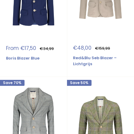
Sale
Sale
€48,00
From €17,50
Regular
Regular
€159,99
€34,99
price
price
price
price
Red&Blu Seb Blazer –
Boris Blazer Blue
Lichtgrijs
Save 70%
Save 50%